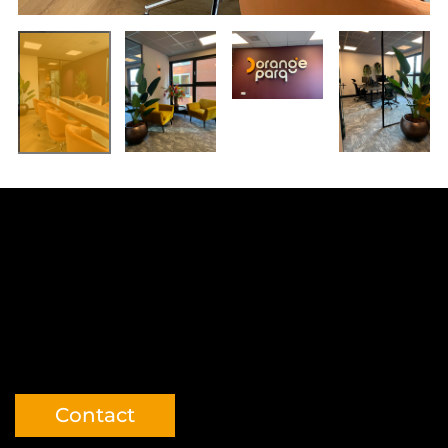
u003ch3u003eu003cspan style=u0022color:
#ffffff;u0022u003eMeer weten over onze unieke
aanpak?u003c/spanu003ernu003cspan
style=u0022color: #ffffff;u0022u003eLaat je
bijpraten over
woningisolatieu003c/spanu003eu003c/h3u003e
Contact